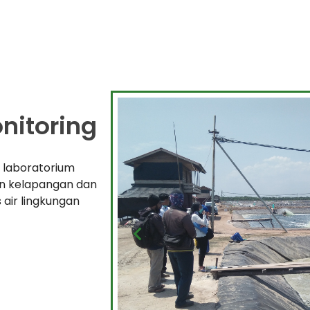
onitoring
n laboratorium
n kelapangan dan
 air lingkungan
chevron_left