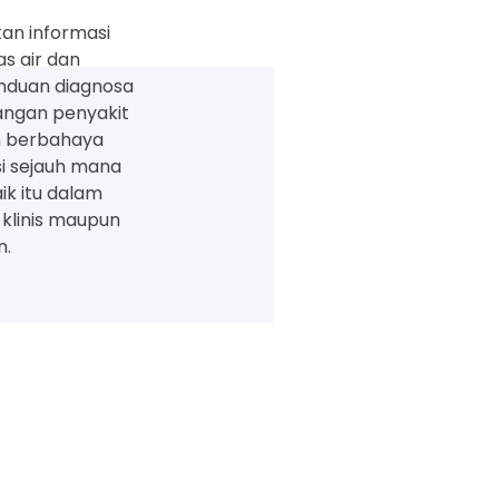
an informasi
as air dan
anduan diagnosa
angan penyakit
n berbahaya
i sejauh mana
ik itu dalam
 klinis maupun
n.