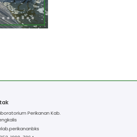
tak
aboratorium Perikanan Kab.
engkalis
lab.perikananbks